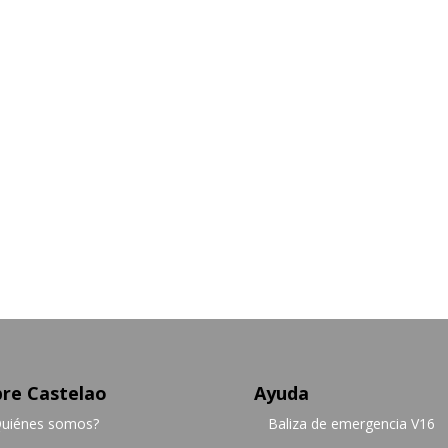
re Castelao
Ayuda
uiénes somos?
Baliza de emergencia V16