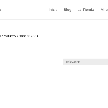
Inicio
Blog
La Tienda
Mi c
l producto
/
3001002064