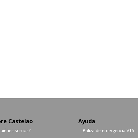
re Castelao
Ayuda
uiénes somos?
Baliza de emergencia V16